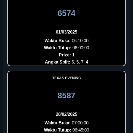
6574
01/03/2025
Waktu Buka:
06:10:00
Waktu Tutup:
06:00:00
Prize:
1
Angka Split:
6, 5, 7, 4
TEXAS EVENING
8587
28/02/2025
Waktu Buka:
07:00:00
Waktu Tutup:
06:45:00