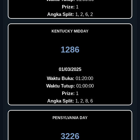
Prize:
1
Angka Split:
1, 2, 6, 2
KENTUCKY MIDDAY
1286
01/03/2025
Waktu Buka:
01:20:00
Waktu Tutup:
01:00:00
Prize:
1
Angka Split:
1, 2, 8, 6
PENSYLVANIA DAY
3226