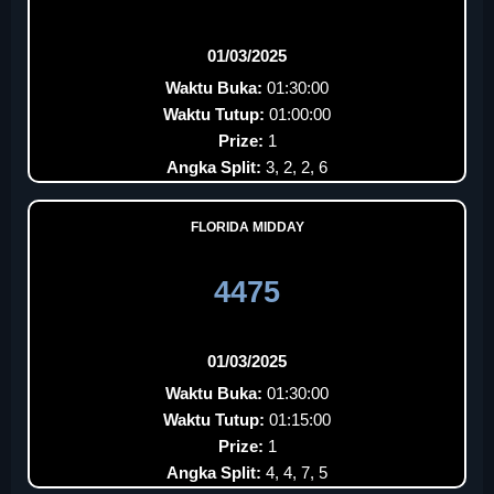
01/03/2025
Waktu Buka:
01:30:00
Waktu Tutup:
01:00:00
Prize:
1
Angka Split:
3, 2, 2, 6
FLORIDA MIDDAY
4475
01/03/2025
Waktu Buka:
01:30:00
Waktu Tutup:
01:15:00
Prize:
1
Angka Split:
4, 4, 7, 5