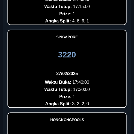
Waktu Tutup:
17:15:00
Prize:
1
Angka Split:
4, 6, 6, 1
SINGAPORE
3220
27/02/2025
Waktu Buka:
17:40:00
Waktu Tutup:
17:30:00
Prize:
1
Angka Split:
3, 2, 2, 0
HONGKONGPOOLS