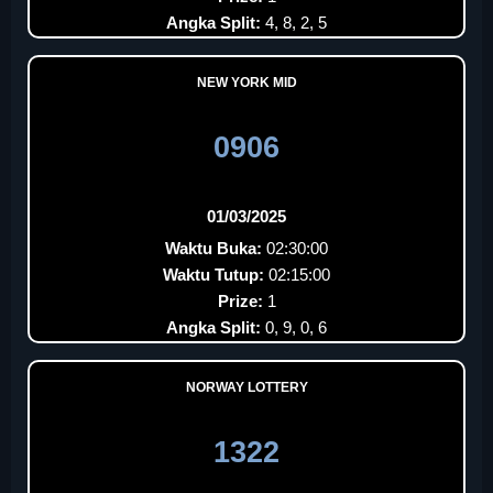
Angka Split:
4, 8, 2, 5
NEW YORK MID
0906
01/03/2025
Waktu Buka:
02:30:00
Waktu Tutup:
02:15:00
Prize:
1
Angka Split:
0, 9, 0, 6
NORWAY LOTTERY
1322