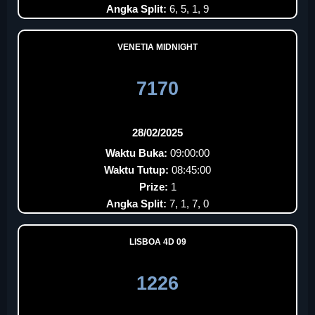
Angka Split:
6, 5, 1, 9
VENETIA MIDNIGHT
7170
28/02/2025
Waktu Buka:
09:00:00
Waktu Tutup:
08:45:00
Prize:
1
Angka Split:
7, 1, 7, 0
LISBOA 4D 09
1226