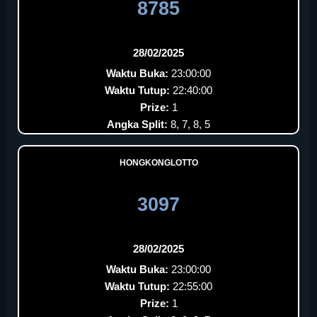
8785
28/02/2025
Waktu Buka:
23:00:00
Waktu Tutup:
22:40:00
Prize:
1
Angka Split:
8, 7, 8, 5
HONGKONGLOTTO
3097
28/02/2025
Waktu Buka:
23:00:00
Waktu Tutup:
22:55:00
Prize:
1