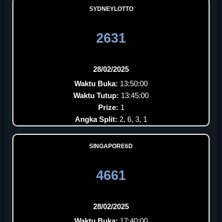
SYDNEYLOTTO
2631
28/02/2025
Waktu Buka:
13:50:00
Waktu Tutup:
13:45:00
Prize:
1
Angka Split:
2, 6, 3, 1
SINGAPORE6D
4661
28/02/2025
Waktu Buka:
17:40:00