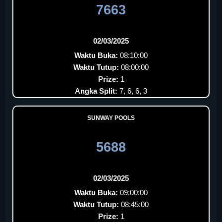
7663
02/03/2025
Waktu Buka:
08:10:00
Waktu Tutup:
08:00:00
Prize:
1
Angka Split:
7, 6, 6, 3
SUNWAY POOLS
5688
02/03/2025
Waktu Buka:
09:00:00
Waktu Tutup:
08:45:00
Prize:
1