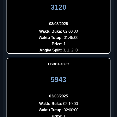
3120
03/03/2025
Waktu Buka:
02:00:00
Waktu Tutup:
01:45:00
Prize:
1
Angka Split:
3, 1, 2, 0
LISBOA 4D 02
5943
03/03/2025
Waktu Buka:
02:10:00
Waktu Tutup:
02:00:00
Prize:
1