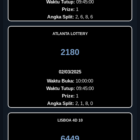
Waktu Tutup:
09:45:00
Prize:
1
Angka Split:
2, 6, 8, 6
ATLANTA LOTTERY
2180
02/03/2025
Waktu Buka:
10:00:00
Waktu Tutup:
09:45:00
Prize:
1
Angka Split:
2, 1, 8, 0
LISBOA 4D 10
6449