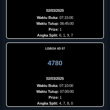
02/03/2025
Waktu Buka:
07:15:00
Waktu Tutup:
06:45:00
Prize:
1
Angka Split:
6, 1, 9, 7
LISBOA 4D 07
4780
02/03/2025
Waktu Buka:
07:10:00
Waktu Tutup:
07:00:00
Prize:
1
Angka Split:
4, 7, 8, 0