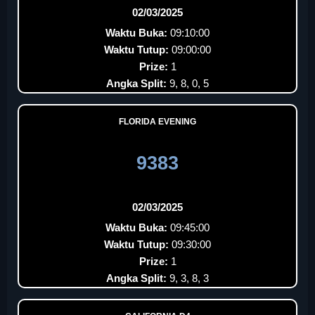
02/03/2025
Waktu Buka:
09:10:00
Waktu Tutup:
09:00:00
Prize:
1
Angka Split:
9, 8, 0, 5
FLORIDA EVENING
9383
02/03/2025
Waktu Buka:
09:45:00
Waktu Tutup:
09:30:00
Prize:
1
Angka Split:
9, 3, 8, 3