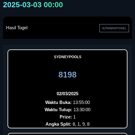
2025-03-03 00:00
Hasil Togel
JUTAWANTOGEL
SYDNEYPOOLS
8198
02/03/2025
Waktu Buka:
13:55:00
Waktu Tutup:
13:30:00
Prize:
1
Angka Split:
8, 1, 9, 8