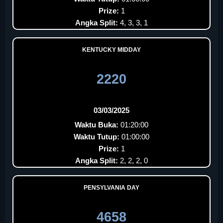
Prize:
1
Angka Split:
4, 3, 3, 1
KENTUCKY MIDDAY
2220
03/03/2025
Waktu Buka:
01:20:00
Waktu Tutup:
01:00:00
Prize:
1
Angka Split:
2, 2, 2, 0
PENSYLVANIA DAY
4658