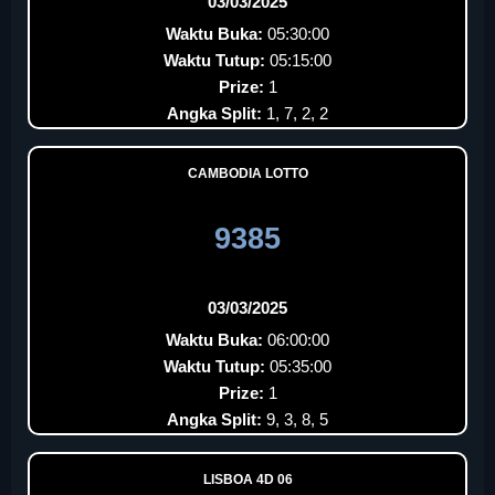
03/03/2025
Waktu Buka:
05:30:00
Waktu Tutup:
05:15:00
Prize:
1
Angka Split:
1, 7, 2, 2
CAMBODIA LOTTO
9385
03/03/2025
Waktu Buka:
06:00:00
Waktu Tutup:
05:35:00
Prize:
1
Angka Split:
9, 3, 8, 5
LISBOA 4D 06