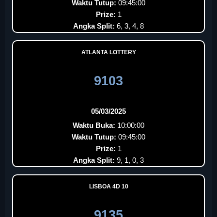
Waktu Tutup:
09:45:00
Prize:
1
Angka Split:
6, 3, 4, 8
ATLANTA LOTTERY
9103
05/03/2025
Waktu Buka:
10:00:00
Waktu Tutup:
09:45:00
Prize:
1
Angka Split:
9, 1, 0, 3
LISBOA 4D 10
9135