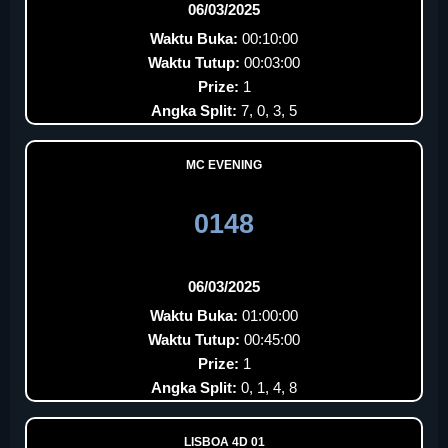
06/03/2025
Waktu Buka:
00:10:00
Waktu Tutup:
00:03:00
Prize:
1
Angka Split:
7, 0, 3, 5
MC EVENING
0148
06/03/2025
Waktu Buka:
01:00:00
Waktu Tutup:
00:45:00
Prize:
1
Angka Split:
0, 1, 4, 8
LISBOA 4D 01