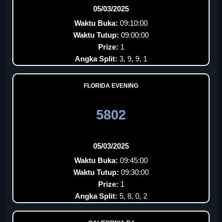
05/03/2025
Waktu Buka:
09:10:00
Waktu Tutup:
09:00:00
Prize:
1
Angka Split:
3, 9, 9, 1
FLORIDA EVENING
5802
05/03/2025
Waktu Buka:
09:45:00
Waktu Tutup:
09:30:00
Prize:
1
Angka Split:
5, 8, 0, 2