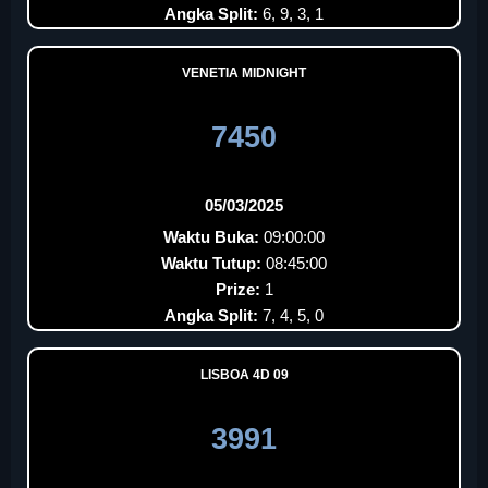
Angka Split:
6, 9, 3, 1
VENETIA MIDNIGHT
7450
05/03/2025
Waktu Buka:
09:00:00
Waktu Tutup:
08:45:00
Prize:
1
Angka Split:
7, 4, 5, 0
LISBOA 4D 09
3991