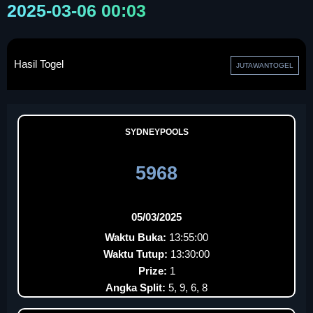
2025-03-06 00:03
Hasil Togel
JUTAWANTOGEL
SYDNEYPOOLS
5968
05/03/2025
Waktu Buka:
13:55:00
Waktu Tutup:
13:30:00
Prize:
1
Angka Split:
5, 9, 6, 8