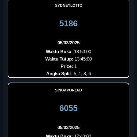
SYDNEYLOTTO
5186
05/03/2025
Waktu Buka:
13:50:00
Waktu Tutup:
13:45:00
Prize:
1
Angka Split:
5, 1, 8, 6
SINGAPORE6D
6055
05/03/2025
Waktu Buka:
17:40:00