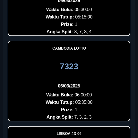
06/03/2025
Waktu Buka:
05:30:00
Waktu Tutup:
05:15:00
Prize:
1
Angka Split:
8, 7, 3, 4
CAMBODIA LOTTO
7323
06/03/2025
Waktu Buka:
06:00:00
Waktu Tutup:
05:35:00
Prize:
1
Angka Split:
7, 3, 2, 3
LISBOA 4D 06