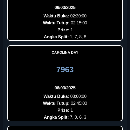
06/03/2025
Waktu Buka:
02:30:00
Waktu Tutup:
02:15:00
Prize:
1
Angka Split:
1, 7, 8, 8
CAROLINA DAY
7963
06/03/2025
Waktu Buka:
03:00:00
Waktu Tutup:
02:45:00
Prize:
1
Angka Split:
7, 9, 6, 3