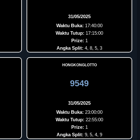
31/05/2025
Waktu Buka:
17:40:00
Waktu Tutup:
17:15:00
Prize:
1
Angka Split:
4, 8, 5, 3
HONGKONGLOTTO
9549
31/05/2025
Waktu Buka:
23:00:00
Waktu Tutup:
22:55:00
Prize:
1
Angka Split:
9, 5, 4, 9