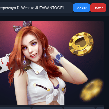
site JUTAWANTOGEL
Masuk
Daftar