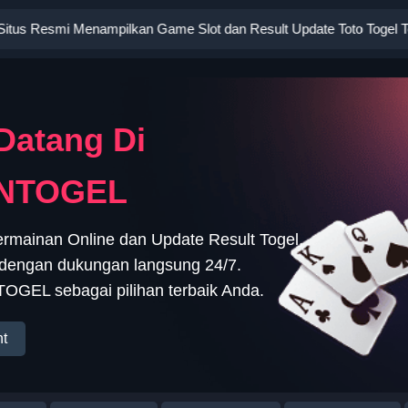
kan Game Slot dan Result Update Toto Togel Terpercaya Di Web
Datang Di
NTOGEL
ermainan Online dan Update Result Togel,
dengan dukungan langsung 24/7.
GEL sebagai pilihan terbaik Anda.
t