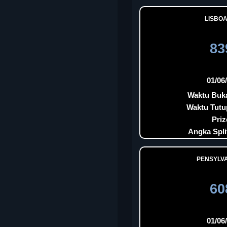
LISBOA
83
01/06
Waktu Buk
Waktu Tutu
Priz
Angka Spli
PENSYLVA
60
01/06