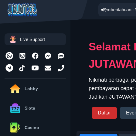
Pemberitahuan : Situs Resmi Menampil
Live Support
Selamat 
JUTAWA
Nikmati berbagai p
pembayaran cepat 
Lobby
Jadikan JUTAWANTO
Slots
Daftar
Even
Casino