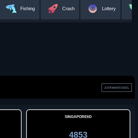
Fishing
Crash
Lottery
JUTAWANTOGEL
SINGAPORE6D
4853