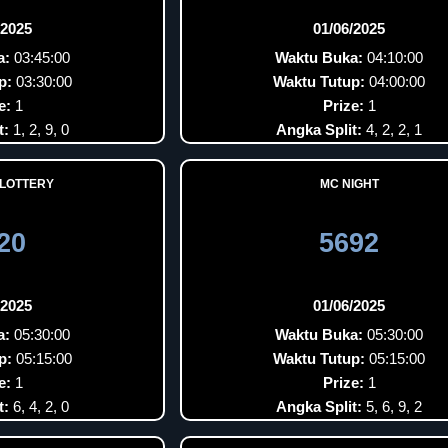
/2025
01/06/2025
a:
03:45:00
Waktu Buka:
04:10:00
p:
03:30:00
Waktu Tutup:
04:00:00
e:
1
Prize:
1
t:
1, 2, 9, 0
Angka Split:
4, 2, 2, 1
LOTTERY
MC NIGHT
20
5692
/2025
01/06/2025
a:
05:30:00
Waktu Buka:
05:30:00
p:
05:15:00
Waktu Tutup:
05:15:00
e:
1
Prize:
1
t:
6, 4, 2, 0
Angka Split:
5, 6, 9, 2