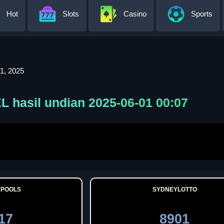
Hot
Slots
Casino
Sports
 1, 2025
asil undian 2025-06-01 00:07
YPOOLS
SYDNEYLOTTO
17
8901