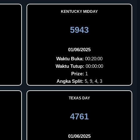
KENTUCKY MIDDAY
5943
01/06/2025
Waktu Buka:
00:20:00
Waktu Tutup:
00:00:00
Prize:
1
Angka Split:
5, 9, 4, 3
TEXAS DAY
4761
01/06/2025