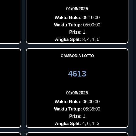
01/06/2025
Waktu Buka:
05:10:00
Waktu Tutup:
05:00:00
Prize:
1
Angka Split:
8, 4, 1, 0
CAMBODIA LOTTO
4613
01/06/2025
Waktu Buka:
06:00:00
Waktu Tutup:
05:35:00
Prize:
1
Angka Split:
4, 6, 1, 3