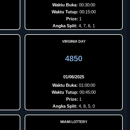
Waktu Buka:
00:30:00
Waktu Tutup:
00:15:00
Prize:
1
Angka Split:
4, 7, 6, 1
VIRGINIA DAY
4850
01/06/2025
Waktu Buka:
01:00:00
Waktu Tutup:
00:45:00
Prize:
1
Angka Split:
4, 8, 5, 0
MIAMI LOTTERY