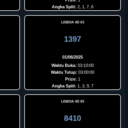
Angka Split:
2, 1, 7, 6
LISBOA 4D 03
1397
01/06/2025
Waktu Buka:
03:10:00
Waktu Tutup:
03:00:00
Prize:
1
Angka Split:
1, 3, 9, 7
LISBOA 4D 05
8410