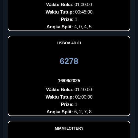
Waktu Buka:
01:00:00
Waktu Tutup:
00:45:00
Prize:
1
Angka Split:
4, 0, 4, 5
LISBOA 4D 01
6278
16/06/2025
Waktu Buka:
01:10:00
Waktu Tutup:
01:00:00
Prize:
1
Angka Split:
6, 2, 7, 8
MIAMI LOTTERY