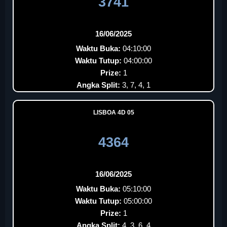
3741
16/06/2025
Waktu Buka:
04:10:00
Waktu Tutup:
04:00:00
Prize:
1
Angka Split:
3, 7, 4, 1
LISBOA 4D 05
4364
16/06/2025
Waktu Buka:
05:10:00
Waktu Tutup:
05:00:00
Prize:
1
Angka Split:
4, 3, 6, 4