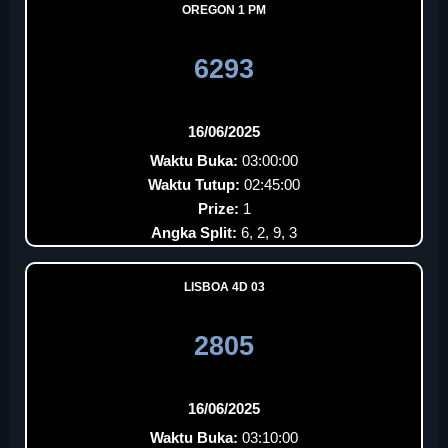
OREGON 1 PM
6293
16/06/2025
Waktu Buka:
03:00:00
Waktu Tutup:
02:45:00
Prize:
1
Angka Split:
6, 2, 9, 3
LISBOA 4D 03
2805
16/06/2025
Waktu Buka:
03:10:00