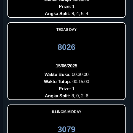
Prize:
1
Angka Split:
9, 4, 5, 4
TEXAS DAY
8026
15/06/2025
Waktu Buka:
00:30:00
Waktu Tutup:
00:15:00
Prize:
1
Angka Split:
8, 0, 2, 6
ILLINOIS MIDDAY
3079