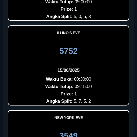
Waktu Tutup:
09:00:00
Prize:
1
Angka Split:
5, 0, 5, 3
ILLINOIS EVE
5752
15/06/2025
Waktu Buka:
09:30:00
Waktu Tutup:
09:15:00
Prize:
1
Angka Split:
5, 7, 5, 2
NEW YORK EVE
3549