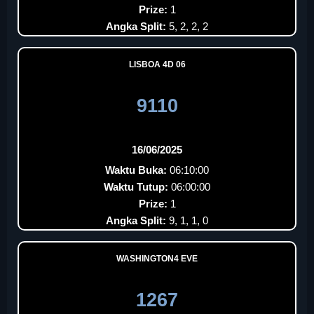
Prize:
1
Angka Split:
5, 2, 2, 2
LISBOA 4D 06
9110
16/06/2025
Waktu Buka:
06:10:00
Waktu Tutup:
06:00:00
Prize:
1
Angka Split:
9, 1, 1, 0
WASHINGTON4 EVE
1267