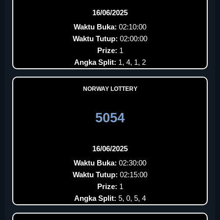
16/06/2025
Waktu Buka:
02:10:00
Waktu Tutup:
02:00:00
Prize:
1
Angka Split:
1, 4, 1, 2
NORWAY LOTTERY
5054
16/06/2025
Waktu Buka:
02:30:00
Waktu Tutup:
02:15:00
Prize:
1
Angka Split:
5, 0, 5, 4