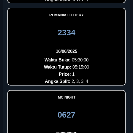
ROMANIA LOTTERY
2334
16/06/2025
Waktu Buka:
05:30:00
Waktu Tutup:
05:15:00
Prize:
1
Angka Split:
2, 3, 3, 4
MC NIGHT
0627