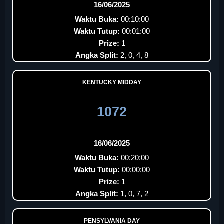
16/06/2025
Waktu Buka:
00:10:00
Waktu Tutup:
00:01:00
Prize:
1
Angka Split:
2, 0, 4, 8
KENTUCKY MIDDAY
1072
16/06/2025
Waktu Buka:
00:20:00
Waktu Tutup:
00:00:00
Prize:
1
Angka Split:
1, 0, 7, 2
PENSYLVANIA DAY