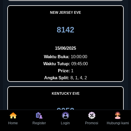
NEW JERSEY EVE
8142
15/06/2025
Waktu Buka:
10:00:00
Waktu Tutup:
09:45:00
Prize:
1
Angka Split:
8, 1, 4, 2
KENTUCKY EVE
9052
Home
Register
Login
Promosi
Hubungi kami
15/06/2025