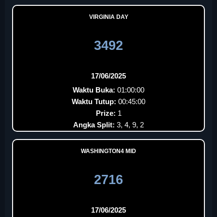
VIRGINIA DAY
3492
17/06/2025
Waktu Buka:
01:00:00
Waktu Tutup:
00:45:00
Prize:
1
Angka Split:
3, 4, 9, 2
WASHINGTON4 MID
2716
17/06/2025