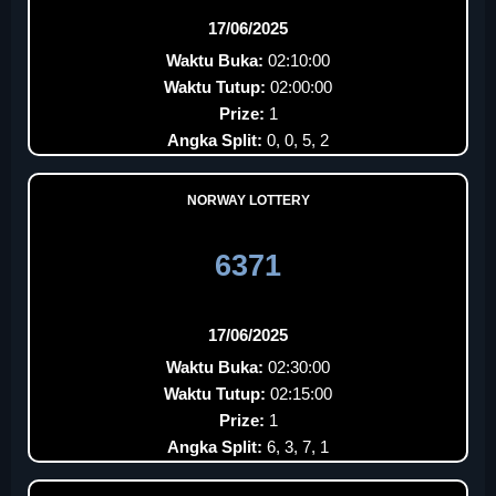
17/06/2025
Waktu Buka:
02:10:00
Waktu Tutup:
02:00:00
Prize:
1
Angka Split:
0, 0, 5, 2
NORWAY LOTTERY
6371
17/06/2025
Waktu Buka:
02:30:00
Waktu Tutup:
02:15:00
Prize:
1
Angka Split:
6, 3, 7, 1