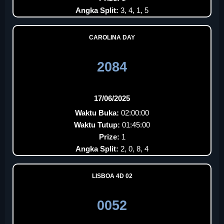
Angka Split:
3, 4, 1, 5
CAROLINA DAY
2084
17/06/2025
Waktu Buka:
02:00:00
Waktu Tutup:
01:45:00
Prize:
1
Angka Split:
2, 0, 8, 4
LISBOA 4D 02
0052