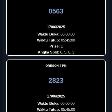
0563
17/06/2025
Waktu Buka:
06:00:00
Waktu Tutup:
05:45:00
Prize:
1
Angka Split:
0, 5, 6, 3
OREGON 4 PM
2823
17/06/2025
Waktu Buka:
06:00:00
Waktu Tutup:
05:45:00