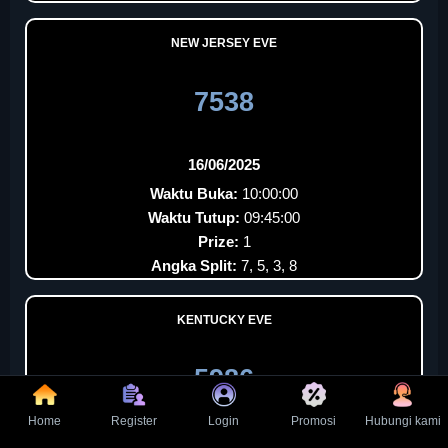
NEW JERSEY EVE
7538
16/06/2025
Waktu Buka:
10:00:00
Waktu Tutup:
09:45:00
Prize:
1
Angka Split:
7, 5, 3, 8
KENTUCKY EVE
5986
Home
Register
Login
Promosi
Hubungi kami
16/06/2025