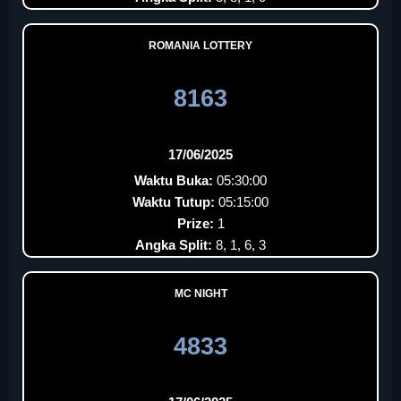
ROMANIA LOTTERY
8163
17/06/2025
Waktu Buka:
05:30:00
Waktu Tutup:
05:15:00
Prize:
1
Angka Split:
8, 1, 6, 3
MC NIGHT
4833