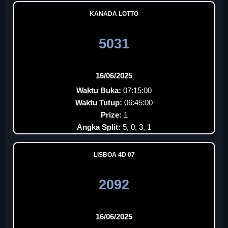
KANADA LOTTO
5031
16/06/2025
Waktu Buka:
07:15:00
Waktu Tutup:
06:45:00
Prize:
1
Angka Split:
5, 0, 3, 1
LISBOA 4D 07
2092
16/06/2025