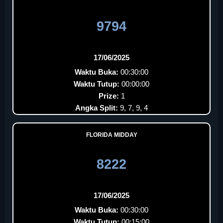
9794
17/06/2025
Waktu Buka:
00:30:00
Waktu Tutup:
00:00:00
Prize:
1
Angka Split:
9, 7, 9, 4
FLORIDA MIDDAY
8222
17/06/2025
Waktu Buka:
00:30:00
Waktu Tutup:
00:15:00