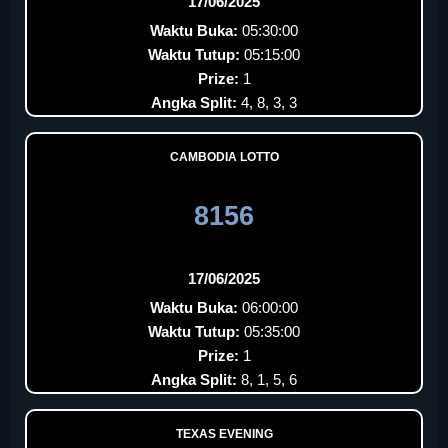
17/06/2025
Waktu Buka:
05:30:00
Waktu Tutup:
05:15:00
Prize:
1
Angka Split:
4, 8, 3, 3
CAMBODIA LOTTO
8156
17/06/2025
Waktu Buka:
06:00:00
Waktu Tutup:
05:35:00
Prize:
1
Angka Split:
8, 1, 5, 6
TEXAS EVENING