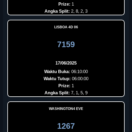
Prize:
1
Angka Split:
2, 8, 2, 3
LISBOA 4D 06
7159
17/06/2025
Waktu Buka:
06:10:00
Waktu Tutup:
06:00:00
Prize:
1
Angka Split:
7, 1, 5, 9
WASHINGTON4 EVE
1267