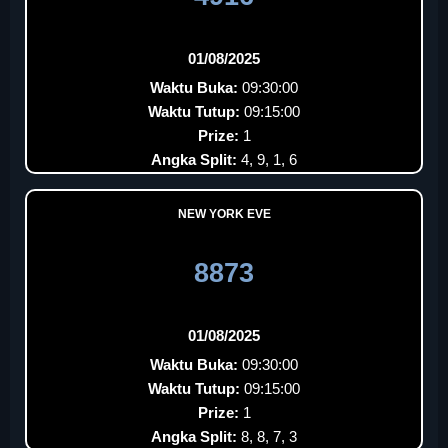
01/08/2025
Waktu Buka:
09:30:00
Waktu Tutup:
09:15:00
Prize:
1
Angka Split:
4, 9, 1, 6
NEW YORK EVE
8873
01/08/2025
Waktu Buka:
09:30:00
Waktu Tutup:
09:15:00
Prize:
1
Angka Split:
8, 8, 7, 3