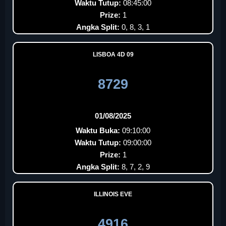
Waktu Tutup:
08:45:00
Prize:
1
Angka Split:
0, 8, 3, 1
LISBOA 4D 09
8729
01/08/2025
Waktu Buka:
09:10:00
Waktu Tutup:
09:00:00
Prize:
1
Angka Split:
8, 7, 2, 9
ILLINOIS EVE
4916