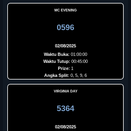
MC EVENING
0596
02/08/2025
Waktu Buka:
01:00:00
Waktu Tutup:
00:45:00
Prize:
1
Angka Split:
0, 5, 9, 6
VIRGINIA DAY
5364
02/08/2025