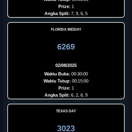
Prize:
1
Angka Split:
7, 9, 6, 5
FLORIDA MIDDAY
6269
02/08/2025
Waktu Buka:
00:30:00
Waktu Tutup:
00:15:00
Prize:
1
Angka Split:
6, 2, 6, 9
TEXAS DAY
3023