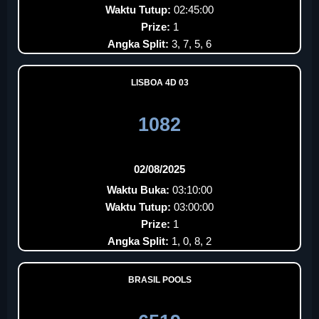
Waktu Tutup:
02:45:00
Prize:
1
Angka Split:
3, 7, 5, 6
LISBOA 4D 03
1082
02/08/2025
Waktu Buka:
03:10:00
Waktu Tutup:
03:00:00
Prize:
1
Angka Split:
1, 0, 8, 2
BRASIL POOLS