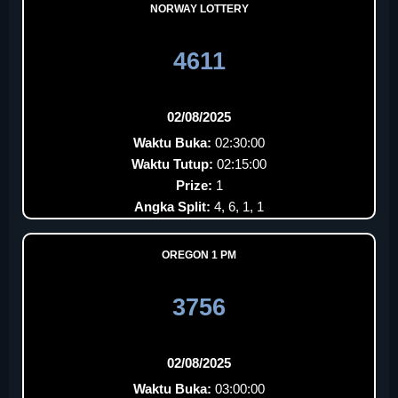
NORWAY LOTTERY
4611
02/08/2025
Waktu Buka:
02:30:00
Waktu Tutup:
02:15:00
Prize:
1
Angka Split:
4, 6, 1, 1
OREGON 1 PM
3756
02/08/2025
Waktu Buka:
03:00:00