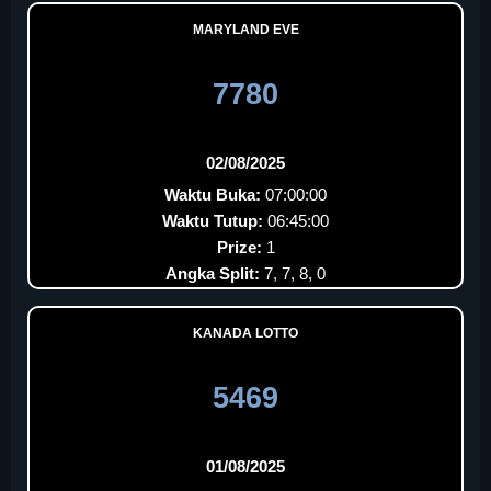
MARYLAND EVE
7780
02/08/2025
Waktu Buka:
07:00:00
Waktu Tutup:
06:45:00
Prize:
1
Angka Split:
7, 7, 8, 0
KANADA LOTTO
5469
01/08/2025