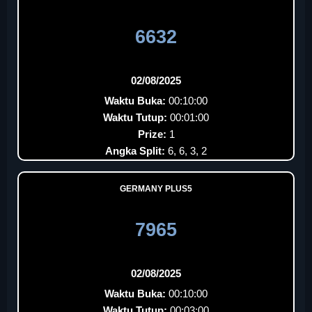
6632
02/08/2025
Waktu Buka:
00:10:00
Waktu Tutup:
00:01:00
Prize:
1
Angka Split:
6, 6, 3, 2
GERMANY PLUS5
7965
02/08/2025
Waktu Buka:
00:10:00
Waktu Tutup:
00:03:00