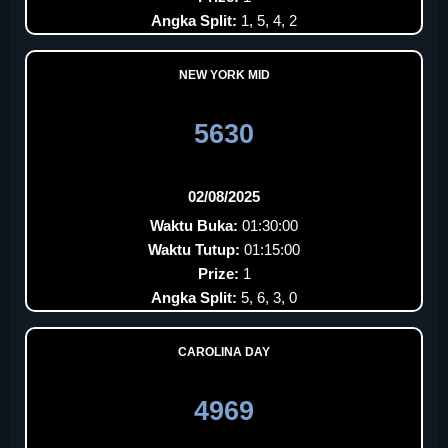
Angka Split:
1, 5, 4, 2
NEW YORK MID
5630
02/08/2025
Waktu Buka:
01:30:00
Waktu Tutup:
01:15:00
Prize:
1
Angka Split:
5, 6, 3, 0
CAROLINA DAY
4969