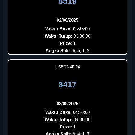
6519
02/08/2025
Waktu Buka:
03:45:00
Waktu Tutup:
03:30:00
Prize:
1
Angka Split:
6, 5, 1, 9
LISBOA 4D 04
8417
02/08/2025
Waktu Buka:
04:10:00
Waktu Tutup:
04:00:00
Prize:
1
Angka Split:
8, 4, 1, 7