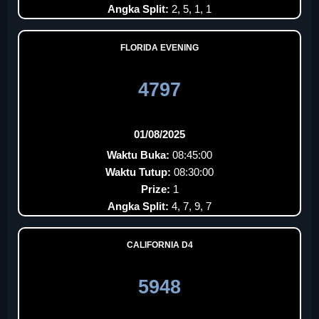
Angka Split:
2, 5, 1, 1
FLORIDA EVENING
4797
01/08/2025
Waktu Buka:
08:45:00
Waktu Tutup:
08:30:00
Prize:
1
Angka Split:
4, 7, 9, 7
CALIFORNIA D4
5948