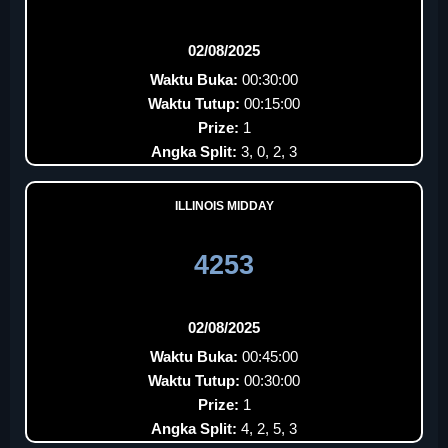
02/08/2025
Waktu Buka:
00:30:00
Waktu Tutup:
00:15:00
Prize:
1
Angka Split:
3, 0, 2, 3
ILLINOIS MIDDAY
4253
02/08/2025
Waktu Buka:
00:45:00
Waktu Tutup:
00:30:00
Prize:
1
Angka Split:
4, 2, 5, 3