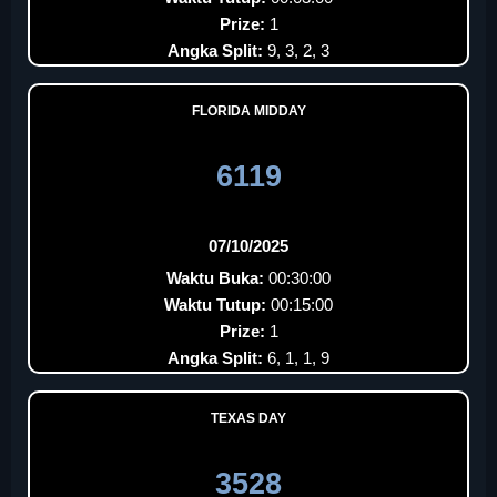
Prize:
1
Angka Split:
9, 3, 2, 3
FLORIDA MIDDAY
6119
07/10/2025
Waktu Buka:
00:30:00
Waktu Tutup:
00:15:00
Prize:
1
Angka Split:
6, 1, 1, 9
TEXAS DAY
3528