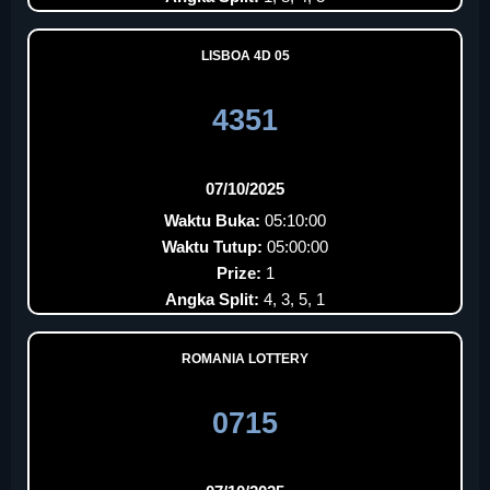
LISBOA 4D 05
4351
07/10/2025
Waktu Buka:
05:10:00
Waktu Tutup:
05:00:00
Prize:
1
Angka Split:
4, 3, 5, 1
ROMANIA LOTTERY
0715