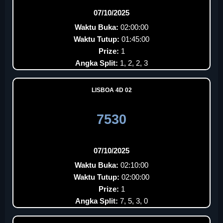
07/10/2025
Waktu Buka:
02:00:00
Waktu Tutup:
01:45:00
Prize:
1
Angka Split:
1, 2, 2, 3
LISBOA 4D 02
7530
07/10/2025
Waktu Buka:
02:10:00
Waktu Tutup:
02:00:00
Prize:
1
Angka Split:
7, 5, 3, 0