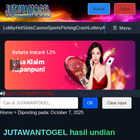
Masuk
Daftar
Lobby
Hot
Slots
Casino
Sports
Fishing
Crash
Lottery
Ayam
☰
Poker
Esport
Menu
 Di JUTAWANTOGEL
Search
Clear input
for:
Home
>
Diposting pada: October 7, 2025
JUTAWANTOGEL hasil undian