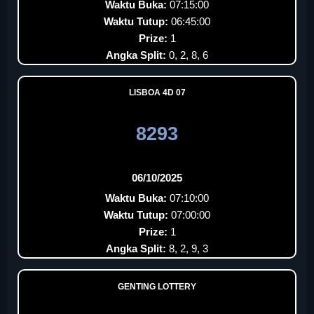
Waktu Buka:
07:15:00
Waktu Tutup:
06:45:00
Prize:
1
Angka Split:
0, 2, 8, 6
LISBOA 4D 07
8293
06/10/2025
Waktu Buka:
07:10:00
Waktu Tutup:
07:00:00
Prize:
1
Angka Split:
8, 2, 9, 3
GENTING LOTTERY