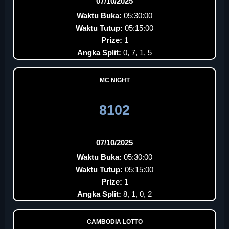
07/10/2025
Waktu Buka:
05:30:00
Waktu Tutup:
05:15:00
Prize:
1
Angka Split:
0, 7, 1, 5
MC NIGHT
8102
07/10/2025
Waktu Buka:
05:30:00
Waktu Tutup:
05:15:00
Prize:
1
Angka Split:
8, 1, 0, 2
CAMBODIA LOTTO