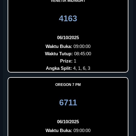
VENETIA MIDNIGHT
4163
06/10/2025
Waktu Buka:
09:00:00
Waktu Tutup:
08:45:00
Prize:
1
Angka Split:
4, 1, 6, 3
OREGON 7 PM
6711
06/10/2025
Waktu Buka:
09:00:00