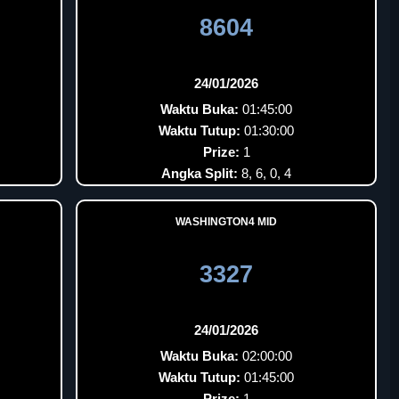
8604
24/01/2026
Waktu Buka:
01:45:00
Waktu Tutup:
01:30:00
Prize:
1
Angka Split:
8, 6, 0, 4
WASHINGTON4 MID
3327
24/01/2026
Waktu Buka:
02:00:00
Waktu Tutup:
01:45:00
Prize:
1