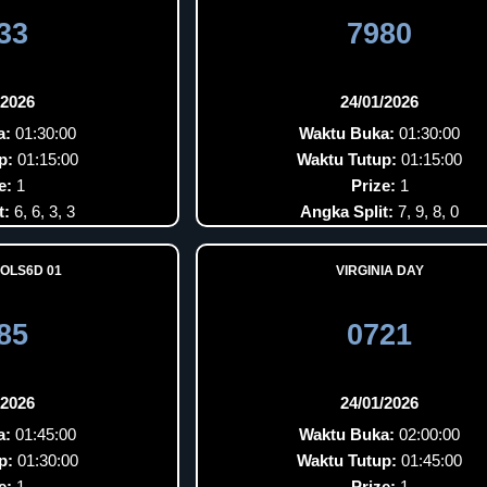
33
7980
/2026
24/01/2026
a:
01:30:00
Waktu Buka:
01:30:00
p:
01:15:00
Waktu Tutup:
01:15:00
e:
1
Prize:
1
t:
6, 6, 3, 3
Angka Split:
7, 9, 8, 0
OLS6D 01
VIRGINIA DAY
85
0721
/2026
24/01/2026
a:
01:45:00
Waktu Buka:
02:00:00
p:
01:30:00
Waktu Tutup:
01:45:00
e:
1
Prize:
1