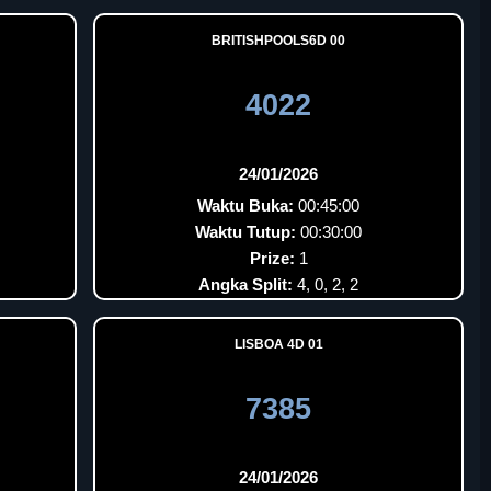
BRITISHPOOLS6D 00
4022
24/01/2026
Waktu Buka:
00:45:00
Waktu Tutup:
00:30:00
Prize:
1
Angka Split:
4, 0, 2, 2
LISBOA 4D 01
7385
24/01/2026