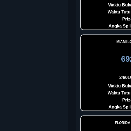
Waktu Buk
Waktu Tutu
Priz
Angka Spli
MIAMI L
69
24/01
Waktu Buk
Waktu Tutu
Priz
Angka Spli
FLORIDA