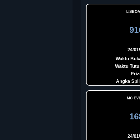
LISBOA
91
24/01
Waktu Buk
Waktu Tutu
Priz
Angka Spli
MC EV
16
24/01