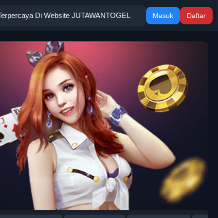
site JUTAWANTOGEL
Masuk
Daftar