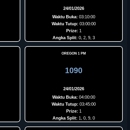
24/01/2026
Waktu Buka:
03:10:00
Waktu Tutup:
03:00:00
Prize:
1
Angka Split:
0, 2, 9, 3
OREGON 1 PM
1090
24/01/2026
Waktu Buka:
04:00:00
Waktu Tutup:
03:45:00
Prize:
1
Angka Split:
1, 0, 9, 0