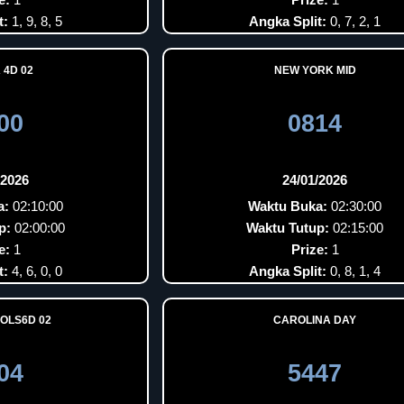
t:
1, 9, 8, 5
Angka Split:
0, 7, 2, 1
 4D 02
NEW YORK MID
00
0814
/2026
24/01/2026
a:
02:10:00
Waktu Buka:
02:30:00
p:
02:00:00
Waktu Tutup:
02:15:00
e:
1
Prize:
1
t:
4, 6, 0, 0
Angka Split:
0, 8, 1, 4
OLS6D 02
CAROLINA DAY
04
5447