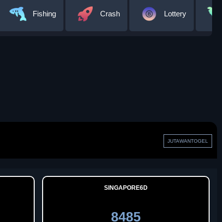
Fishing
Crash
Lottery
JUTAWANTOGEL
SINGAPORE6D
8485