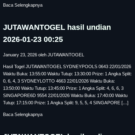
Baca Selengkapnya
JUTAWANTOGEL hasil undian
2026-01-23 00:25
January 23, 2026
oleh
JUTAWANTOGEL
Hasil Togel JUTAWANTOGEL SYDNEYPOOLS 0643 22/01/2026
Waktu Buka: 13:55:00 Waktu Tutup: 13:30:00 Prize: 1 Angka Split:
0, 6, 4, 3 SYDNEYLOTTO 4663 22/01/2026 Waktu Buka:
13:50:00 Waktu Tutup: 13:45:00 Prize: 1 Angka Split: 4, 6, 6, 3
SINGAPORE6D 9554 22/01/2026 Waktu Buka: 17:40:00 Waktu
Tutup: 17:15:00 Prize: 1 Angka Split: 9, 5, 5, 4 SINGAPORE […]
Baca Selengkapnya