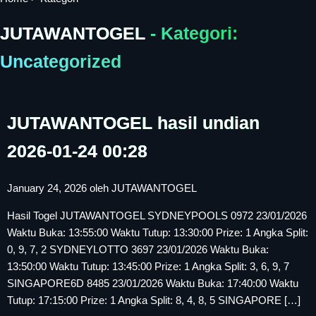
JUTAWANTOGEL
- Kategori:
Uncategorized
JUTAWANTOGEL hasil undian
2026-01-24 00:28
January 24, 2026
oleh
JUTAWANTOGEL
Hasil Togel JUTAWANTOGEL SYDNEYPOOLS 0972 23/01/2026
Waktu Buka: 13:55:00 Waktu Tutup: 13:30:00 Prize: 1 Angka Split:
0, 9, 7, 2 SYDNEYLOTTO 3697 23/01/2026 Waktu Buka:
13:50:00 Waktu Tutup: 13:45:00 Prize: 1 Angka Split: 3, 6, 9, 7
SINGAPORE6D 8485 23/01/2026 Waktu Buka: 17:40:00 Waktu
Tutup: 17:15:00 Prize: 1 Angka Split: 8, 4, 8, 5 SINGAPORE […]